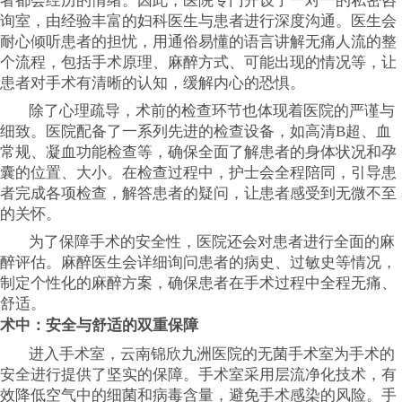
者都会经历的情绪。因此，医院专门开设了一对一的私密咨
询室，由经验丰富的妇科医生与患者进行深度沟通。医生会
耐心倾听患者的担忧，用通俗易懂的语言讲解无痛人流的整
个流程，包括手术原理、麻醉方式、可能出现的情况等，让
患者对手术有清晰的认知，缓解内心的恐惧。
除了心理疏导，术前的检查环节也体现着医院的严谨与
细致。医院配备了一系列先进的检查设备，如高清B超、血
常规、凝血功能检查等，确保全面了解患者的身体状况和孕
囊的位置、大小。在检查过程中，护士会全程陪同，引导患
者完成各项检查，解答患者的疑问，让患者感受到无微不至
的关怀。
为了保障手术的安全性，医院还会对患者进行全面的麻
醉评估。麻醉医生会详细询问患者的病史、过敏史等情况，
制定个性化的麻醉方案，确保患者在手术过程中全程无痛、
舒适。
术中：安全与舒适的双重保障
进入手术室，云南锦欣九洲医院的无菌手术室为手术的
安全进行提供了坚实的保障。手术室采用层流净化技术，有
效降低空气中的细菌和病毒含量，避免手术感染的风险。手