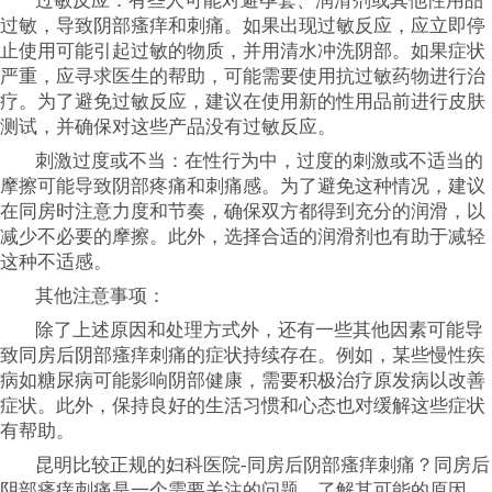
过敏反应：有些人可能对避孕套、润滑剂或其他性用品
过敏，导致阴部瘙痒和刺痛。如果出现过敏反应，应立即停
止使用可能引起过敏的物质，并用清水冲洗阴部。如果症状
严重，应寻求医生的帮助，可能需要使用抗过敏药物进行治
疗。为了避免过敏反应，建议在使用新的性用品前进行皮肤
测试，并确保对这些产品没有过敏反应。
刺激过度或不当：在性行为中，过度的刺激或不适当的
摩擦可能导致阴部疼痛和刺痛感。为了避免这种情况，建议
在同房时注意力度和节奏，确保双方都得到充分的润滑，以
减少不必要的摩擦。此外，选择合适的润滑剂也有助于减轻
这种不适感。
其他注意事项：
除了上述原因和处理方式外，还有一些其他因素可能导
致同房后阴部瘙痒刺痛的症状持续存在。例如，某些慢性疾
病如糖尿病可能影响阴部健康，需要积极治疗原发病以改善
症状。此外，保持良好的生活习惯和心态也对缓解这些症状
有帮助。
昆明比较正规的妇科医院-同房后阴部瘙痒刺痛？同房后
阴部瘙痒刺痛是一个需要关注的问题。了解其可能的原因，