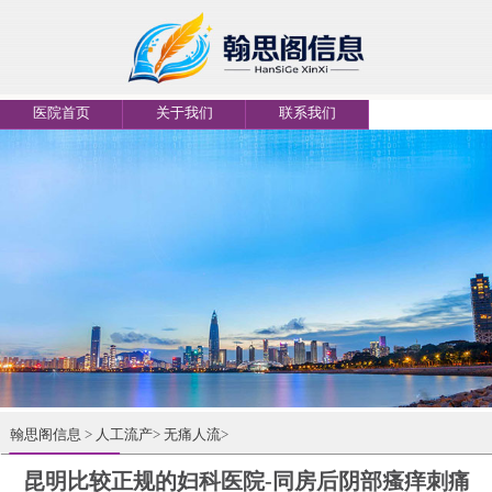
医院首页
关于我们
联系我们
翰思阁信息
>
人工流产
>
无痛人流
>
昆明比较正规的妇科医院-同房后阴部瘙痒刺痛